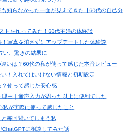
分でも知らなかった一面が見えてきた【60代の自己分
物リストを作ってみた！60代主婦の体験談
Tで解決！写真を消さずにアップデートした体験談
で手相占い、驚きの結果に
s）の違いは？60代の私が使って感じた本音レビュー
きたい！入れてはいけない情報と初期設定
なる？使って感じた安心感
で使う理由｜音声入力が思った以上に便利でした
60代の私が実際に使って感じたこと
？」と毎回聞いてしまう私
ChatGPTに相談してみた話