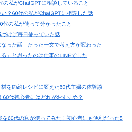
60代の私がChatGPTに相談していること
い？60代の私がChatGPTに相談した話
は？60代の私が使って分かったこと
が気づけば毎日使っていた話
クになった話｜たった一文で考え方が変わった
える」と思ったのは仕事のLINEでした
た食材を節約レシピに変えた60代主婦の体験談
eを比較！60代初心者にはどれがおすすめ？
新機能を60代の私が使ってみた！初心者にも便利だった5