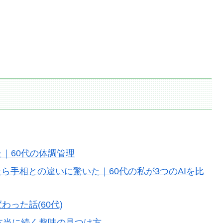
た｜60代の体調管理
したら手相との違いに驚いた｜60代の私が3つのAIを比
わった話(60代)
ら本当に続く趣味の見つけ方