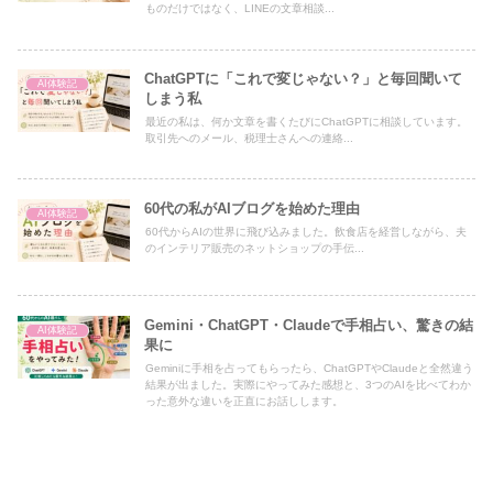
ものだけではなく、LINEの文章相談...
ChatGPTに「これで変じゃない？」と毎回聞いて
AI体験記
しまう私
最近の私は、何か文章を書くたびにChatGPTに相談しています。
取引先へのメール、税理士さんへの連絡...
60代の私がAIブログを始めた理由
AI体験記
60代からAIの世界に飛び込みました。飲食店を経営しながら、夫
のインテリア販売のネットショップの手伝...
Gemini・ChatGPT・Claudeで手相占い、驚きの結
AI体験記
果に
Geminiに手相を占ってもらったら、ChatGPTやClaudeと全然違う
結果が出ました。実際にやってみた感想と、3つのAIを比べてわか
った意外な違いを正直にお話しします。