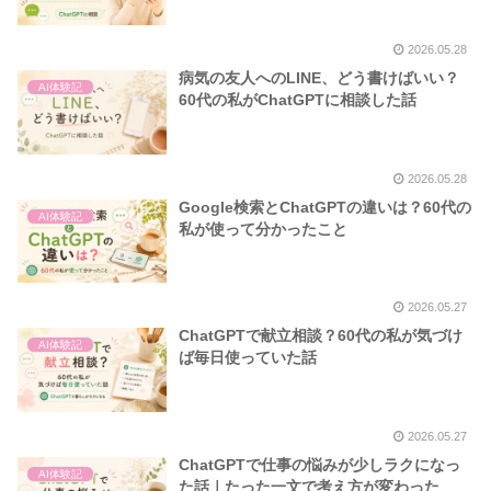
2026.05.28
病気の友人へのLINE、どう書けばいい？
AI体験記
60代の私がChatGPTに相談した話
2026.05.28
Google検索とChatGPTの違いは？60代の
AI体験記
私が使って分かったこと
2026.05.27
ChatGPTで献立相談？60代の私が気づけ
AI体験記
ば毎日使っていた話
2026.05.27
ChatGPTで仕事の悩みが少しラクになっ
AI体験記
た話｜たった一文で考え方が変わった